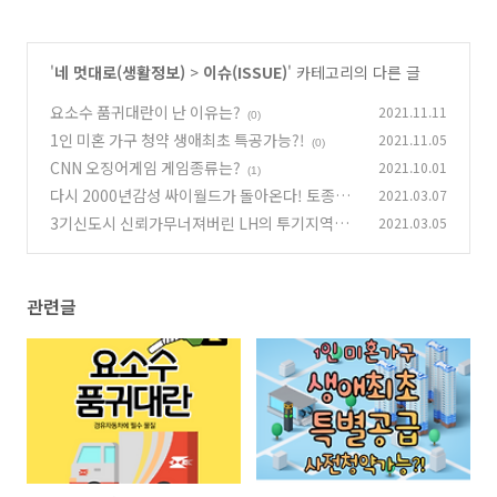
'
네 멋대로(생활정보)
>
이슈(ISSUE)
' 카테고리의 다른 글
요소수 품귀대란이 난 이유는?
2021.11.11
(0)
1인 미혼 가구 청약 생애최초 특공가능?!
2021.11.05
(0)
CNN 오징어게임 게임종류는?
2021.10.01
(1)
다시 2000년감성 싸이월드가 돌아온다! 토종SN
2021.03.07
S cyworld의 귀환
3기신도시 신뢰가무너져버린 LH의 투기지역은
2021.03.05
(1)
더 많을것이다.
(0)
관련글