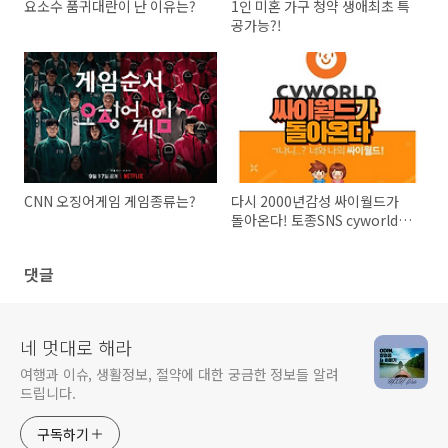
요소수 품귀대란이 난 이유는?
1인 미혼 가구 청약 생애최초 특
공가능?!
CNN 오징어게임 게임종류는?
다시 2000년감성 싸이월드가
돌아온다! 토종SNS cyworld의
귀환
댓글
네 멋대로 해라
여행과 이슈, 생활정보, 절약에 대한 궁금한 정보들 알려
드립니다.
구독하기