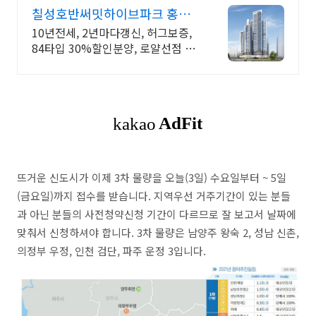
칠성호반써밋하이브파크 홍보
관 10년 전세임대
10년전세, 2년마다갱신, 허그보증,
84타입 30%할인분양, 로얄선점 빠
르게문의
뜨거운 신도시가 이제 3차 물량을 오늘(3일) 수요일부터 ~ 5일
(금요일)까지 접수를 받습니다. 지역우선 거주기간이 있는 분들
과 아닌 분들의 사전청약신청 기간이 다르므로 잘 보고서 날짜에
맞춰서 신청하셔야 합니다. 3차 물량은 남양주 왕숙 2, 성남 신촌,
의정부 우정, 인천 검단, 파주 운정 3입니다.