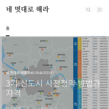
본문 바로가기
네 멋대로 해라
홈
네 멋대로(생활정보)/이슈(ISSUE)
3기 신도시 사전청약 방법과
자격
by ⨊⨈⨄₠₣(*￣3￣)╭
2021. 11. 3.