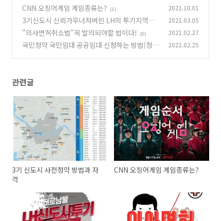
CNN 오징어게임 게임종류는?
2021.10.01
(1)
3기신도시 신뢰가무너져버린 LH의 투기지역은
2021.03.05
더 많을것이다.
"의사면허취소법"꼭 발의되야할 법이다!
2021.02.27
(0)
(0)
국민청약 국민임대 공공임대 신청하는 방법(청약
2021.02.25
홈,마이홈,내집다오)
(0)
관련글
3기 신도시 사전청약 방법과 자
CNN 오징어게임 게임종류는?
격