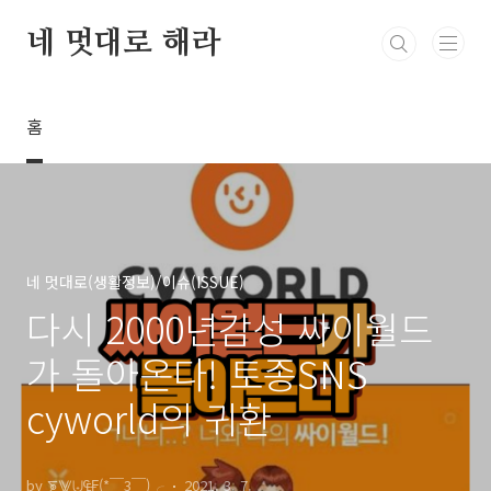
본문 바로가기
네 멋대로 해라
홈
네 멋대로(생활정보)/이슈(ISSUE)
다시 2000년감성 싸이월드
가 돌아온다! 토종SNS
cyworld의 귀환
by ⨊⨈⨄₠₣(*￣3￣)╭
2021. 3. 7.