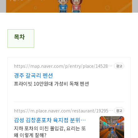
목차
https://map.naver.com/p/entry/place/1452843
광고
179
경주 갈곡리 펜션
프라이빗 10만원대 가성비 독채 펜션
https://m.place.naver.com/restaurant/192953
광고
1895
감성 김창훈포차 육지점 분위기
미쳤다는 그곳
지하 포차의 미친 몰입감, 요리는 또
왜 이렇게 잘해?