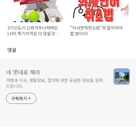
3기신도시 신뢰가무너져버린
"의사면허취소법"꼭 발의되야
LH의 투기지역은 더 많을것이
할 법이다!
다.
댓글
네 멋대로 해라
여행과 이슈, 생활정보, 절약에 대한 궁금한 정보들 알려
드립니다.
구독하기