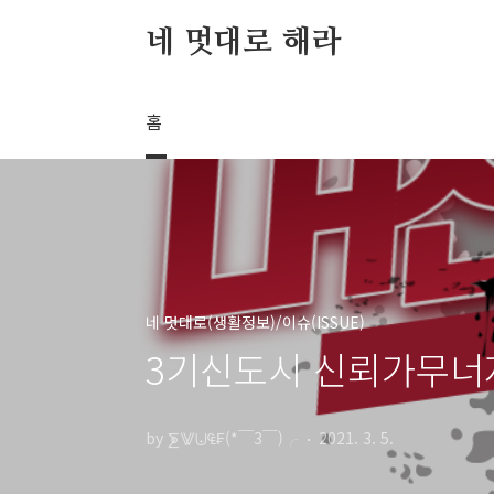
본문 바로가기
네 멋대로 해라
홈
네 멋대로(생활정보)/이슈(ISSUE)
3기신도시 신뢰가무너져
by ⨊⨈⨄₠₣(*￣3￣)╭
2021. 3. 5.