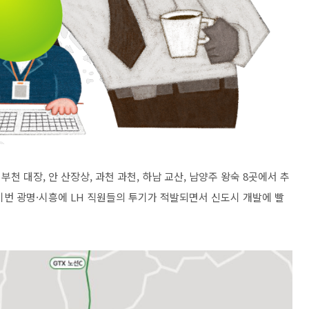
 부천 대장, 안 산장상, 과천 과천, 하남 교산, 남양주 왕숙 8곳에서 추
이번 광명·시흥에 LH 직원들의 투기가 적발되면서 신도시 개발에 빨