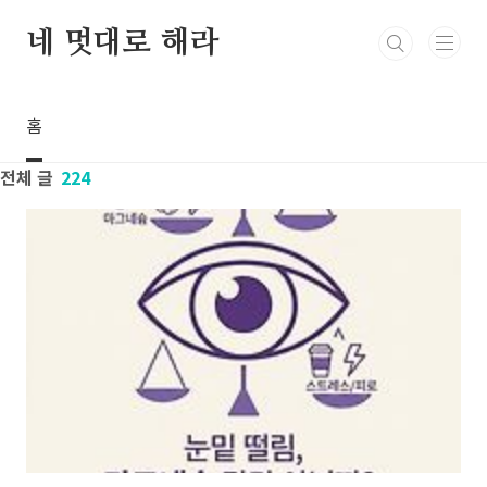
본문 바로가기
네 멋대로 해라
홈
전체 글
224