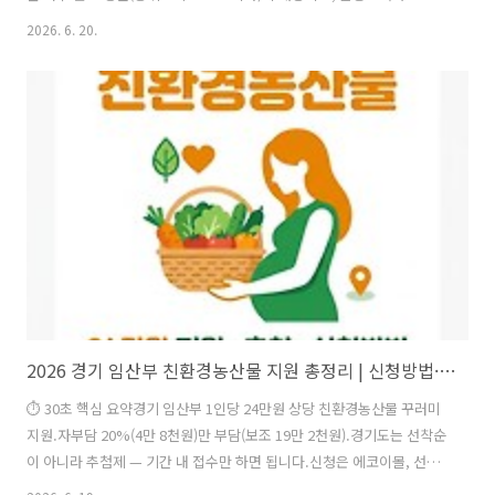
무상담을 모두 이수하면 자립토대지원금 100만 원을 받아요. 신청은 7월
2026. 6. 20.
10일 오후 6시까지 서울복지포털에서.개인회생을 끝까지 성실하게 이행
한 청년이 다시 경제적으로 자립할 수 있도록 돕는 사업이에요. 단순히
돈만 주는 게 아니라 금융교육과 맞춤형 재무 상담을 함께 제공해, 다시
빚의 굴레에 빠지지 않도록 돕는 게 핵심입니다. 대상 조건과 신청 방법
을 정리했습니다.지원 대상 · 자격구분내용거주신청일 기준 주민등록상
서울시 거주연령만 19~39세 (1986.1.1.~2007.12.31. 출..
2026 경기 임산부 친환경농산물 지원 총정리 | 신청방법·추첨·금액 (에코이몰)
⏱ 30초 핵심 요약경기 임산부 1인당 24만원 상당 친환경농산물 꾸러미
지원.자부담 20%(4만 8천원)만 부담(보조 19만 2천원).경기도는 선착순
이 아니라 추첨제 — 기간 내 접수만 하면 됩니다.신청은 에코이몰, 선정
후 주문은 마켓경기 에코몰.1. 경기 임산부 친환경농산물 지원이란?임산