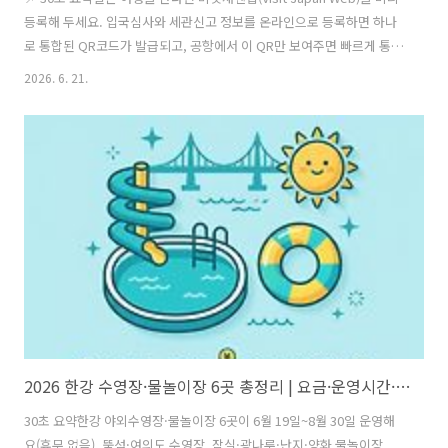
등록해 두세요. 입국심사와 세관신고 정보를 온라인으로 등록하면 하나
로 통합된 QR코드가 발급되고, 공항에서 이 QR만 보여주면 빠르게 통과
할 수 있습니다. 별도 앱은 없고 웹사이트에서 무료로 가능하며, 여권·항
2026. 6. 21.
공편·숙소 주소만 있으면 5~10분이면 끝납니다.일본 입국장에서 종이
신고서를 쓰며 줄 서던 시절은 지났습니다. 이제는 출발 전 집에서 비짓
재팬웹에 정보를 등록해 두면, 공항에서 스마트폰 QR코드 한 번으로 입
국심사와 세관신고가 끝납니다. 이 글에서는 2026년 최신 화면 기준으로
회원가입부터 통합 QR 발급, 동반 가족 등록까지 단계별로 정리했습니
다.비짓재팬웹이란? 준비물 체크비짓재팬웹은 일본 디지털청이 운영하
는 ..
2026 한강 수영장·물놀이장 6곳 총정리 | 요금·운영시간·야간개장
30초 요약한강 야외수영장·물놀이장 6곳이 6월 19일~8월 30일 운영해
요(휴무 없음). 뚝섬·여의도 수영장, 잠실·광나루·난지·양화 물놀이장