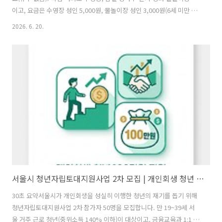
이고, 요금은 수영장 성인 5,000원, 물놀이장 성인 3,000원(6세 미만 무
료). 7월 3일부터 야간 개장(밤 10시까지), 단 광나루·양화는 오후 6시까
2026. 6. 20.
지예요. 다둥이카드·어르신 등은 50% 할인.멀리 워터파크까지 안 가도
돼요. 서울 도심에서 가장 가까운 피서지, 한강 수영장과 물놀이장이 오
늘부터 문을 열었습니다. 요금, 운영시간, 야간 개장, 6곳별 특징까지 한
번에 정리했어요.운영 정보 · 요금 · 야간 개장구분내용운영 기간2026.
6. 19. ~ 8. 30. (휴무 없음)운영 시간오전 9시 ~ 오후 6시(야간 7/3부터 밤
10시까지)장소뚝섬·여의..
서울시 청년자립토대지원사업 2차 모집 | 개인회생 청년 100만원 신청방법
30초 요약서울시가 개인회생을 성실히 이행한 청년의 재기를 돕기 위해
청년자립토대지원사업 2차 참가자 50명을 모집합니다. 만 19~39세 서
울 거주 근로 청년(중위소득 140% 이하)이 대상이고, 금융교육과 1:1 재