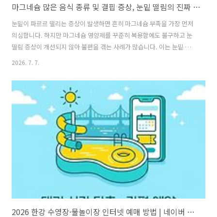
마그네슘 많은 음식 종류 및 결핍 증상, 눈밑 떨림의 진짜 원인 [2026]
눈밑이 파르르 떨리는 증상이 발생하면 흔히 마그네슘 부족을 가장 먼저
의심합니다. 하지만 마그네슘 영양제를 꾸준히 복용함에도 불구하고 눈
떨림 증상이 개선되지 않아 불편을 겪는 사례가 많습니다. 이는 눈밑 떨
림의 원인이 미네랄 결핍 외에도 다양한 일상적 변수에 기인하기 때문입
2026. 7. 7.
니다. 본 글에서는 구체적인 마그네슘 부족 증상 및 하루 권장량을 살펴
보고, 식품으로 섭취 가능한 마그네슘이 많은 음식 종류를 정리했습니다.
아울러 마그네슘 결핍 외에 눈 떨림을 유발하는 진짜 원인과 일상 속 해
결 예방법까지 공식 의학 정보를 기반으로 핵심만 정밀 분석합니다.📌 핵
심 정보 요약 (30초 팩트 체크)마그네슘의 핵심 기능: 신경 자극 전달, 근
육 수축·이완 조절, 수면 장애 개선결핍 시 위험 신호: 만성 피로, 근육
경..
2026 한강 수영장·물놀이장 인터넷 예매 방법 | 네이버 예약 5단계