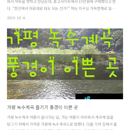
와서 약속을 정하고 만났는데, 중고사이트에서 15만원에 구매했다고 한
다. "한강에서 마음대로 타도 되는 건가?" 하는 의구심 가득한채로 일단
한강으로 향했다. 역시나 주말이라 그런지 한강 주차장에는 차들로 빽빽
2019. 10. 4.
했다. 요새 날씨가 좋아서 그런것인지, 각종 행사들이 많은 가을날이라서
그런지, 차량들은 많이 있었다. 뚝섬유원지 쪽은 포화상태여서 자양동방
면 주차장에는 자리가 좀 있어서 주차했었는데, 오전11시30분쯤 주차후
오후3시쯤 정리하고 가려고 하니 만차가 되어 있었다. 우리가 방문한 날
은 요트대회가 있는 날이어서 대회에 방해가 안되도록 조심히 타야만 했
다. 꽤 무겁다. 들고 이동하기에는 힘드니까 이동할 수 있는 캐리어가 있
어야 할 것이다...
가평 녹수계곡 즐기기 풍경이 이쁜 곳
가평 녹수계곡 여름이 끝나가는 날, 가는 여름이 아쉬워서 계곡에 발을
담그기 위해서 가까운 가평에 녹수계곡으로 향했다. 다들 각자 집에서 출