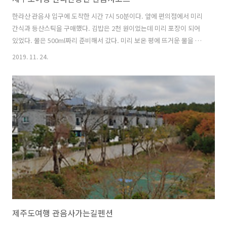
한라산 관음사 입구에 도착한 시간 7시 50분이다. 앞에 편의점에서 미리
간식과 등산스틱을 구매했다. 김밥은 2천 원이었는데 미리 포장이 되어
있었다. 물은 500ml짜리 준비해서 갔다. 미리 보온 평에 뜨거운 물을 준
비해 가는 게 좋다. 산 정상 부근 돌이 얼어서 내려오기 미끄럽다. 스틱은
2019. 11. 24.
미리 구매했어야 했지만 미리 준비를 못해서 여기서 구매를 했다. 스틱
하나에 1,7000원이라고 했는데 두 개를 3만 원에 구매했다. 준비물: 장
갑, 등산스틱, 아이젠, 보온병, 물, 간식 한라산 국립공원 안내도를 보니
까 보통 4~5시간 걸린다고 하는데 얼마나 걸릴까 궁금했다. 우리가 도착
했을 때에도 등반하려는 사람들은 보이지 않았다. 한라산 등반코스로는
여러 개가 있다. 어리목, 영실, 성판악, 관음사, 어승생학,..
제주도여행 관음사가는길펜션