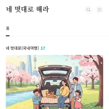
본문 바로가기
네 멋대로 해라
홈
네 멋대로(국내여행)
17