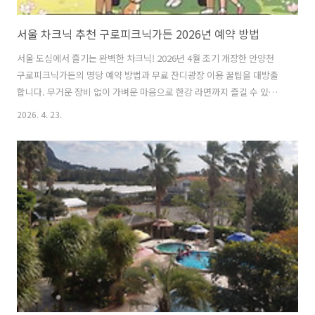
서울 차크닉 추천 구로피크닉가든 2026년 예약 방법
서울 도심에서 즐기는 완벽한 차크닉! 2026년 4월 조기 개장한 안양천
구로피크닉가든의 명당 예약 방법과 무료 잔디광장 이용 꿀팁을 대방출
합니다. 무거운 장비 없이 가벼운 마음으로 한강 라면까지 즐길 수 있는
서울물빛나루 9호에서 온 가족이 함께 특별한 주말의 여유를 누려보세
2026. 4. 23.
요. 따뜻한 주말, 꽉 막힌 고속도로를 뚫고 교외로 멀리 나가는 대신 도심
속에서 힐링을 찾고 싶지 않으신가요? 안양천변을 따라 걷다 보면 만날
수 있는 '구로피크닉가든(서울물빛나루 9호)'은 그런 분들을 위한 최고의
선택입니다. 조성 2년 차를 맞이한 올해는 공간이 한층 안정화되었으며,
시민들의 뜨거운 호응에 힘입어 작년보다 한 달 빠른 4월에 일찍 문을 열
었습니다. 거창한 준비 없이도 감성 캠핑의 분위기를 낼 수 있는 이곳의
매..