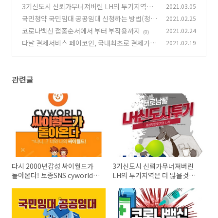
S cyworld의 귀환
3기신도시 신뢰가무너져버린 LH의 투기지역은
2021.03.05
(1)
더 많을것이다.
국민청약 국민임대 공공임대 신청하는 방법(청약
2021.02.25
(0)
홈,마이홈,내집다오)
코로나백신 접종순서에서 부터 부작용까지
2021.02.24
(0)
(0)
다날 결제서비스 페이코인, 국내최초로 결제가능
2021.02.19
(0)
관련글
다시 2000년감성 싸이월드가
3기신도시 신뢰가무너져버린
돌아온다! 토종SNS cyworld의
LH의 투기지역은 더 많을것이
귀환
다.