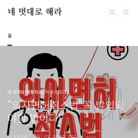
본문 바로가기
네 멋대로 해라
홈
네 멋대로(생활정보)/이슈(ISSUE)
"의사면허취소법"꼭 발의되
야할 법이다!
by ⨊⨈⨄₠₣(*￣3￣)╭
2021. 2. 27.