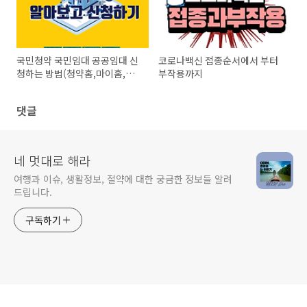
국민청약 국민임대 공공임대 신
코로나백신 접종순서에서 부터
청하는 방법(청약홈,마이홈,내
부작용까지
집다오)
댓글
네 멋대로 해라
여행과 이슈, 생활정보, 절약에 대한 궁금한 정보들 알려
드립니다.
구독하기