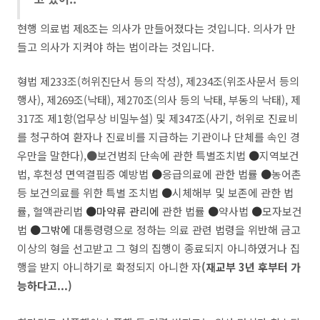
현행 의료법 제8조는 의사가 만들어졌다는 것입니다. 의사가 만
들고 의사가 지켜야 하는 법이라는 것입니다.
형법 제233조(허위진단서 등의 작성), 제234조(위조사문서 등의
행사), 제269조(낙태), 제270조(의사 등의 낙태, 부동의 낙태), 제
317조 제1항(업무상 비밀누설) 및 제347조(사기, 허위로 진료비
를 청구하여 환자나 진료비를 지급하는 기관이나 단체를 속인 경
우만을 말한다),●보건범죄 단속에 관한 특별조치법
●
지역보건
법, 후천성 면역결핍증 예방법
●
응급의료에 관한 법률
●
농어촌
등 보건의료를 위한 특별 조치법
●
시체해부 및 보존에 관한 법
률, 혈액관리법
●마약류 관리에
관한 법률
●
약사법
●
모자보건
법
●그밖에
대통령령으로 정하는 의료 관련 법령을 위반해 금고
이상의 형을 선고받고 그 형의 집행이 종료되지 아니하였거나 집
행을 받지 아니하기로 확정되지 아니한 자
(재교부 3년 후부터 가
능하다고...)