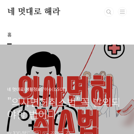
본문 바로가기
네 멋대로 해라
홈
네 멋대로(생활정보)/이슈(ISSUE)
"의사면허취소법"꼭 발의되
야할 법이다!
by ⨊⨈⨄₠₣(*￣3￣)╭
2021. 2. 27.