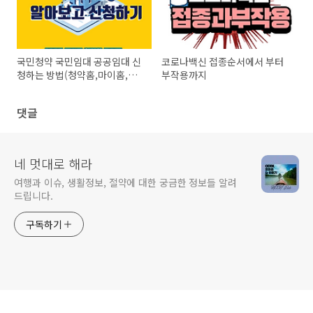
국민청약 국민임대 공공임대 신
코로나백신 접종순서에서 부터
청하는 방법(청약홈,마이홈,내
부작용까지
집다오)
댓글
네 멋대로 해라
여행과 이슈, 생활정보, 절약에 대한 궁금한 정보들 알려
드립니다.
구독하기