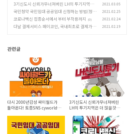
S cyworld의 귀환
3기신도시 신뢰가무너져버린 LH의 투기지역은
2021.03.05
(1)
더 많을것이다.
국민청약 국민임대 공공임대 신청하는 방법(청약
2021.02.25
(0)
홈,마이홈,내집다오)
코로나백신 접종순서에서 부터 부작용까지
2021.02.24
(0)
(0)
다날 결제서비스 페이코인, 국내최초로 결제가능
2021.02.19
(0)
관련글
다시 2000년감성 싸이월드가
3기신도시 신뢰가무너져버린
돌아온다! 토종SNS cyworld의
LH의 투기지역은 더 많을것이
귀환
다.