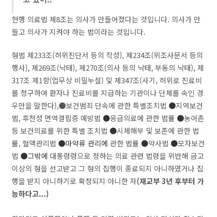
현행 의료법 제8조는 의사가 만들어졌다는 것입니다. 의사가 만
들고 의사가 지켜야 하는 법이라는 것입니다.
형법 제233조(허위진단서 등의 작성), 제234조(위조사문서 등의
행사), 제269조(낙태), 제270조(의사 등의 낙태, 부동의 낙태), 제
317조 제1항(업무상 비밀누설) 및 제347조(사기, 허위로 진료비
를 청구하여 환자나 진료비를 지급하는 기관이나 단체를 속인 경
우만을 말한다),●보건범죄 단속에 관한 특별조치법
●
지역보건
법, 후천성 면역결핍증 예방법
●
응급의료에 관한 법률
●
농어촌
등 보건의료를 위한 특별 조치법
●
시체해부 및 보존에 관한 법
률, 혈액관리법
●마약류 관리에
관한 법률
●
약사법
●
모자보건
법
●그밖에
대통령령으로 정하는 의료 관련 법령을 위반해 금고
이상의 형을 선고받고 그 형의 집행이 종료되지 아니하였거나 집
행을 받지 아니하기로 확정되지 아니한 자
(재교부 3년 후부터 가
능하다고...)