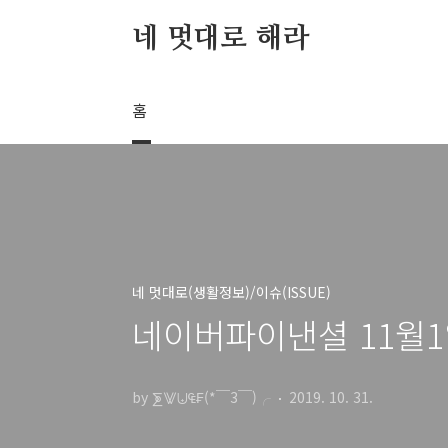
본문 바로가기
네 멋대로 해라
홈
네 멋대로(생활정보)/이슈(ISSUE)
네이버파이낸셜 11월1
by ⨊⨈⨄₠₣(*￣3￣)╭
2019. 10. 31.