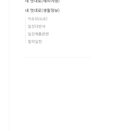
네 멋대로(해외여행)
네 멋대로(생활정보)
이슈(ISSUE)
일상다반사
일상제품관련
절약실천