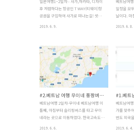
일본여행1~2일차 - 사가,하카타, 디자이
베트남여행 
후 저렴하다는 항공인 T WAY(티웨이)항
일정을 모
공권을 구입하여 사가로 떠나는길! 셋이
날이다. 마
서 떠나는 일본여행! 사가는 후쿠오카시
팁을 주었다
2019. 6. 9.
2019. 6. 8.
아래에 위치한 남부지방이다. 부산에서도
러가 없어서 
가깝고해서 그리 오래걸리지 않는 곳이
기주는 거냐
다.2시간도 안되서 가는 곳이다. 공항에
에 짐을 옮
서 나와 바로 버스타는 곳이 있다. 우리나
테도 팁 꼭
라처럼 공항버스이다. 짐은 아래에 싣고!
스는 어제 
시간 간격이 있기때문에 맞춰서 타면 된
에도 풍짱버
다. 우리는 한 20분정도 대기를 했다. 버
부터 숙소
스에서 내려서 10분정도 걸어가야 된다.
가 오고있었
길찾기야 구글이 있으니까~ 이렇게 아파
늘 마지막
#2.베트남 여행 무이네 풍짱버스 밤부빌리지
#1.베트
호텔이 나온다. 우리는 2인실보다 1인실
옥상에 수
이 더 저렴하다고 해서 1인실를 이용하였
고 사람이 
베트남여행 2일차-무이네 베트남여행 이
베트남여행 
다. 방이 많이 작은데 비즈니스처럼 하루
늘 이동하려
틀째, 아침부터 슬리핑버스를 타고 무이
가를 맞추어
묶고 이동하기에는 있을꺼 다 있는 호텔
당이라고도
네라는 곳으로 이동하였다. 한국고속도로
번도 외국을
이다. 숙소도착하니 노을도 지고 오후6시
차로 10분
처럼 길이 그렇게 잘 되어 있진 않지만 4
이 이만 저
2019. 6. 6.
2019. 6. 4.
가..
고 이..
시간을 달려서 도착할수있다. 보통 야간
짜고 항공권