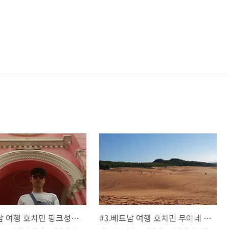
#4.베트남 여행 호치민 핑크성당 전쟁유물박물관
#3.베트남 여행 호치민 무이네 사막투어 요정의샘