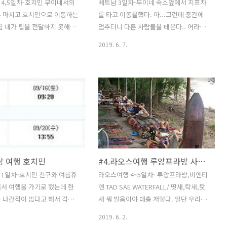
4,5일차-호치민 무이네서의
베트남 3일차-무이네 숙소앞에서 지프차
두 마치고 호치민으로 이동하는
를 타고 이동을했다. 아...그런데 중간에
침 내가 팁을 전달하지 못해서
멈추더니 다른 사람들을 태운다.. 어라?!
. 카운터에 있던 여자분이 달
우리만 타는게 아니네?!그러고 있는데 또
2019. 6. 7.
100,000동을 주니까 진짜 자
누군가 태운다... ㅎ ㅏ....이런 또 태우
고 감사하다고 하였다. 숙소
네...무슨 쑤셔넣는것도 아니고 지프차 뒷
겨준 분을 몰라서 그 직원분한
자리에 8명을 태우는게 말이되나...싶다.
 전달해달라고 나왔다. 풍짱버
그리고 상당히 위험했다. 일출전 모습은
미리 예약을 해두었다.무이네
왜이리 아름다운지..40분을 달려 사막에
스 예약하는 곳이 있다. 아침
내렸다. 여기서 이 지프운전자가 내 핸드
앞에서 기다리다보니 풍짱버스
폰을 가져갔다.. 부인을 하는데 나중에 구
다. 한국분들이 꽤 있었다. 오
글지도를 검색해 보니 다시 무이네 이동
을 책임져줄 프라하호텔이다.
했다가 다시 내 숙소로 이동한게 잡혔다.
남 여행 호치민
#4.라오스여행 루앙프라방 사원 유토피아 야시장
영장이 있어서 올라갔는데 아이
아이고....여행자보험으로 다시 처리했으
너무 많아서 그냥 내려왔다. 오
니 다행이긴 하다. 무이네에서 오는길에
1일차-호치민 친구와 여름휴
라오스여행 4~5일차- 루앙프라방,비엔티
는 장소는 떤딘성당! 핑크성
레드샌듄에 들렸다. 이게 이어지는 코스
서 여행을 가기로 했는데 한
엔 TAD SAE WATERFALL/ 땃새,탁새,탓
 불리우는 곳이다. 숙소에서
인가보다.신났다~아...다시 봐도 너무나
 나간적이 없다고 해서 걱정
새 뭐 발음이야 대충 저렇다. 일단 우리는
거리이지만, 우린 또 버스를 타
이쁜 일출의 모습이다. ..
만이 아니였다. 일정을 내가 다
다시 나와서 옷을 갈아입고 나왔다. 루앙
2019. 6. 2.
 예매는 제일 제렴한 곳을 찾
프라방 책에 그려져 있는 사원. 저기로 우