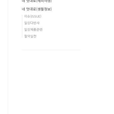
네 멋대로(해외여행)
네 멋대로(생활정보)
이슈(ISSUE)
일상다반사
일상제품관련
절약실천