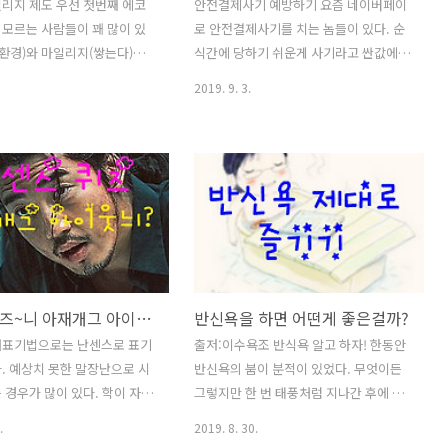
리지 제도 우선 첫번째 에코
안전결제사기 예방하기 요즘 네이버페이
모르는 사람들이 꽤 많이 있
로 안전결제사기를 치는 놈들이 있다. 순
친환경)와 마일리지(쌓는다)의
식간에 당하기 쉬운게 사기라고 싼값에
친환경을 쌓는다는 의미로 전
구매해서 좋은거지만, 생각도 해야한다.
2019. 9. 3.
 도시가스를 절약하면 마일리지
네이버 페이의 안전결제사기는 무엇인지
수 있는 시민참여 프로그램이
알아보자. 일단 안전결제는 무엇이냐면
면 쓸수록 마일리지가 쌓여서
구매자와 판매자가 물건을 사고 팔때 구
용이 가능한 제도이다. 가입
매자가 안전금고에 돈을 입금하면 판매자
마일리지 홈페이지에 회원가입
가 물건을 보내고 그 물건에 이상유무가
 고객정보를 입력하면 된다. 매
없으면 판매자에게 돈이 정상적으로 지불
수도,도시가스 사용량을 한번에
되는 형태이다. 보통 옥션이나 지마켓에
리할 수 있다. 6개월 주기로
서 운영되는 결제형태인데 안전거래수수
그 절감율에 따라 마일리지를
료가 나간다고 하지만, 사기 당하지 않기
넌센스퀴즈~니 아재개그 아이하늬?!
반신욕을 하면 어떤게 좋은걸까?
. 지급기준&시점 기준사용량
위해서 안전장치가 필요하기 때문에 안전
대비 6개월간 월평균 온실가스
결제를 선호하게 된다. 하지만 워낙 지능
래표기법으로는 난센스로 표기
출저:이수욕조 반식욕 알고 하자! 한동안
% 이상으로 전기,수도,가스 중
적으로 더 교묘해지는 사기에 안전결제를
. 예상치 못한 말장난으로 시
반신욕의 붐이 분적이 있었다. 무엇이든
로 최소 2개이상 등록한 가정
가장한 신종사기수법이 안전결제사기이
 경우가 많이 있다. 학이 자기
그렇지만 한 번 태풍처럼 지나간 후에 고
. 가입한 월의 다음 월부터 매
다. 네이버 페이로 안전결제를 하자고 하
? "전학" 과 예상치 못한 단어
요해 지듯이 반식욕 또한 크게 인기를 끌
.
2019. 8. 30.
.
는데 순서는 이렇다. 1. 내..
 구한다. 네오나르도디카프리오
고선 어느순간 부터 잠잠해 져버렸다. 가