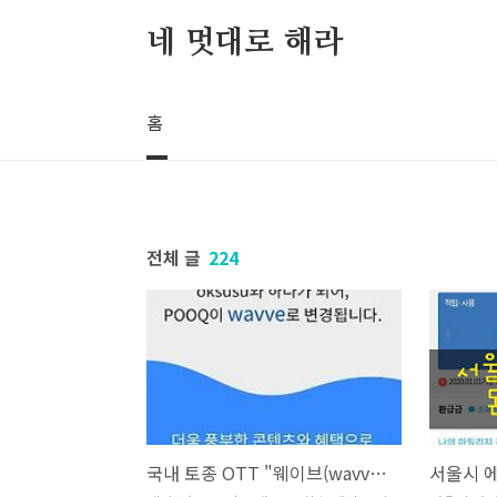
본문 바로가기
네 멋대로 해라
홈
전체 글
224
국내 토종 OTT "웨이브(wavve) 출격