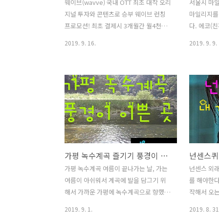
웨이브(wavve) 국내 OTT 최초 대작 오리
서울시 마일
지널 투자와 콘텐츠로 승부 웨이브 런칭
마일리지를 
프로모션! 최초 결제시 3개월간 월4천원
다. 에코(
외국의 넷플릭스등 글로벌 온라인 동영상
합성어로 
2019. 9. 16.
2019. 9. 9.
서비스(OTT)에 맞서 국내 OTT '웨이브
기,수도와
(wavve)가 9월18일 공식출범한다. 웨이
로 적립할 
브는 국내 OTT 최초로 대작 드라마에 투
다. 작게쓰
자하는 등 콘텐츠 제작에 경쟁을 할 예정
현금처럼 사
이다. 2023년에 유료회원 500만명, 매출
방법 에코
5000억원을 목표로 하고 있다. 웨이브는
을 한 후에
SK브로드밴드에서 운행한 옥수수
달, 전기,
(oksusu)와 방송3사플랫폼인 푹(pooq)
확인하고 관
을 통합한 서비스이다. 한류의 뜻을 가진
집계하여 
가평 녹수계곡 즐기기 풍경이 이쁜 곳
(K-wave)와 파도(Wave)의 의미를 담고
적립해준다
있다. 웨이브 요금제 구분 베이직 스탠다
(최근2년)
가평 녹수계곡 여름이 끝나가는 날, 가는
넌센스 외
드 프리미엄 가격 7,900원 10,900원
배출량 -5
여름이 아쉬워서 계곡에 발을 담그기 위
를 해야한다
13,900원 동시접속 1명 2명 4명 ..
전기를 필수
해서 가까운 가평에 녹수계곡으로 향했
작해서 오는
이 대상이다
다. 다들 각자 집에서 출발해서 현장에서
소개를 하면
2019. 9. 1.
2019. 8. 31
6개월 단위.
만나기로 했다. 전날에 비가 왔는데 다행
에서 답을