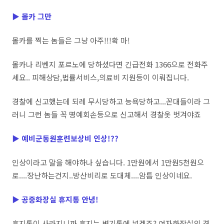
▶
몰카 그만
몰카를 찍는 놈들은 그냥 아주!!!확 마!
몰카나 리벤지 포르노에 당하셨다면 긴급전화 1366으로 전화주
세요.. 피해상담,법률서비스,의료비 지원등이 이뤄집니다.
경찰에 신고했는데 되레 무시당하고 능욕당하고...꼰대들이라 그
러니 그런 놈들 꼭 명예회손등으로 신고해서 경찰옷 벗겨야죠
▶
예비군동원훈련보상비 인상!??
인상이라고 말을 해야하나 싶습니다. 1만원에서 1만원5천원으
로....장난하는건지..방산비리로 도대체....암틈 인상이네요.
▶ 공
중화장실 휴지통 안녕!
휴지통이 사라지니까 휴지는 변기통에 넣겠죠? 여자화장실의 경