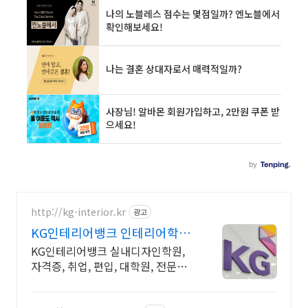
http://kg-interior.kr
광고
KG인테리어뱅크 인테리어학원
신규문의 홈페이지 입니다
KG인테리어뱅크 실내디자인학원,
자격증, 취업, 편입, 대학원, 전문상
담 무료예약