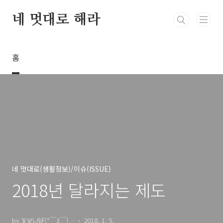
본문 바로가기
네 멋대로 해라
홈
네 멋대로(생활정보)/이슈(ISSUE)
2018년 달라지는 제도
by ⨊⨈⨄₠₣(*￣3￣)╭
2018. 1. 5.