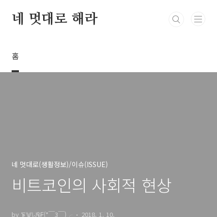
본문 바로가기
네 멋대로 해라
홈
네 멋대로(생활정보)/이슈(ISSUE)
비트코인의 사회적 현상
by ⨊⨈⨄₠₣(*￣3￣)╭
2018. 1. 10.