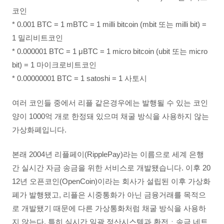
코인
* 0.001
BTC
= 1
mBTC
= 1
milli
bitcoin
(
mbit
또는
milli
bit
) =
1 밀리비트코인
* 0.000001
BTC
= 1 μ
BTC
= 1
micro
bitcoin
(
ubit
또는
micro
bit
) = 1 마이크로비트코인
* 0.00000001
BTC
= 1
satoshi
= 1 사토시
여러 코인들 중에서 리플 같은경우에는 발행될 수 있는 코인
양이 1000억 개로 한정돼 있으며 채굴 방식을 사용하지 않는
가상화폐입니다.
본래 2004년 리플페이(RipplePay)라는 이름으로 세계 은행
간 실시간 자금 송금을 위한 서비스로 개발됐습니다. 이후 20
12년 오픈코인(OpenCoin)이라는 회사가 설립된 이후 가상화
폐가 발행됐고, 리플은 시중통화가 아닌 금융거래를 목적으
로 개발됐기 때문에 다른 가상통화처럼 채굴 방식을 사용하
지 않는다. 특히 실시간 일괄 정산시스템과 환전ㆍ송금 네트