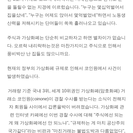
을 돌릴수 없는 지경에 이르렀습니다. "누구는 몇십억벌어서
집을샀네", "누구는 어제도 앉아서 몇억벌었네"하면서 노동생
산력을 저해시키는 단어들이 쏙쏙 흘러나오고 있습니다.
주식과 가상화폐는 단순히 비교하자고 하면 별차이가 없습니
다. 오르락 내리락하는것은 마찬가지이고 주식으로 인해서
풍비박산 난 집들도 많으니까요.
현재의 정부의 가상화페 규제로 인해서 코인원에서 사건이
발생하였습니다.
거래량 기준 국내 3위, 세계 10위권인 가상화폐(암호화폐) 거
래소 코인원(coinone)이 경찰 수사를 받는다는 소식이 전해지
자 회원들 사이에서 갑론을박이 버려졌습니다. 가상화폐 관
련 인터넷 카페에선 이번 경찰 수사에 대해 "주식에선 되는
게 왜 가상화폐에선 안 되느냐", "규제하는 게 마치 공산주의
국가같다"라는 비판과 "마진거래는 불법도박과 다름없었다",