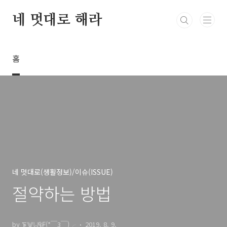
본문 바로가기
네 멋대로 해라
홈
네 멋대로(생활정보)/이슈(ISSUE)
절약하는 방법
by ⨊⨈⨄₠₣(*￣3￣)╭
2019. 8. 9.