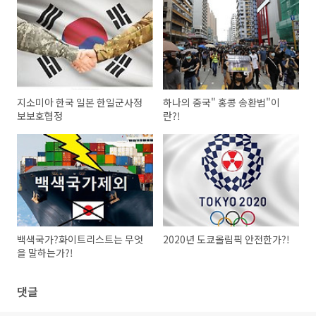
지소미아 한국 일본 한일군사정
하나의 중국" 홍콩 송환법"이
보보호협정
란?!
백색국가?화이트리스트는 무엇
2020년 도쿄올림픽 안전한가?!
을 말하는가?!
댓글