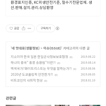
환경표지인증, KC위생안전기준, 절수기전문업체. 생
산.판매.설치.관리.상담환영
공감
구독하기
'
네 멋대로(생활정보)
>
이슈(ISSUE)
' 카테고리의 다른 글
지소미아 한국 일본 한일군사정보보호협정
2019.08.22
(0)
하나의 중국" 홍콩 송환법"이란?!
2019.08.14
(0)
백색국가?화이트리스트는 무엇을 말하는가?!
2019.08.06
(0)
2020년 도쿄올림픽 안전한가?!
2019.08.05
(0)
비트코인의 사회적 현상
2018.01.10
(0)
관련글