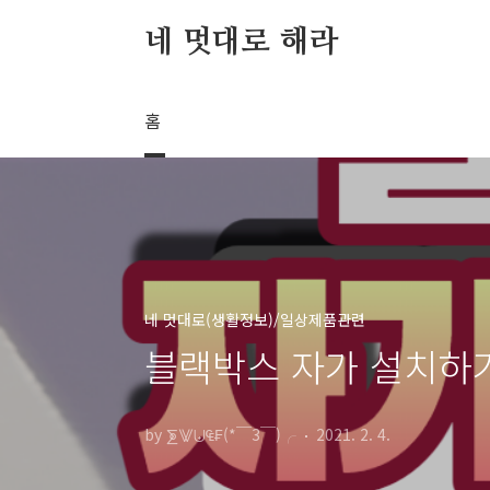
본문 바로가기
네 멋대로 해라
홈
네 멋대로(생활정보)/일상제품관련
블랙박스 자가 설치하기 
by ⨊⨈⨄₠₣(*￣3￣)╭
2021. 2. 4.