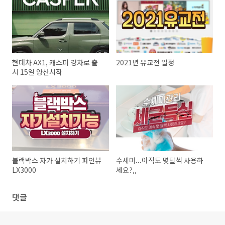
현대차 AX1, 캐스퍼 경차로 출
2021년 유교전 일정
시 15일 양산시작
블랙박스 자가 설치하기 파인뷰
수세미...아직도 몇달씩 사용하
LX3000
세요?,,
댓글