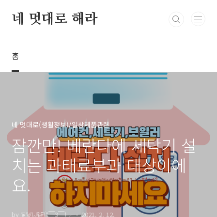
본문 바로가기
네 멋대로 해라
홈
네 멋대로(생활정보)/일상제품관련
잠깐만! 베란다에 세탁기 설
치는 과태료부과 대상이에
요.
by ⨊⨈⨄₠₣(*￣3￣)╭
2021. 2. 12.