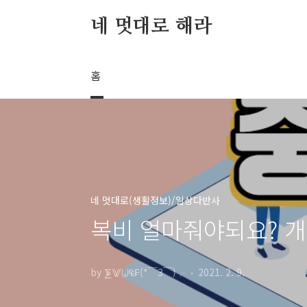
본문 바로가기
네 멋대로 해라
홈
네 멋대로(생활정보)/일상다반사
복비 얼마줘야되요? 
by ⨊⨈⨄₠₣(*￣3￣)╭
2021. 2. 9.