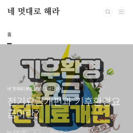
본문 바로가기
네 멋대로 해라
홈
네 멋대로(생활정보)/일상다반사
전기요금개편과 기후환경요
금이란?
by ⨊⨈⨄₠₣(*￣3￣)╭
2021. 2. 7.