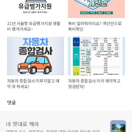
21년 서울형 유급병가지원 생활
복비 얼마줘야되요? 개선안으로
비 챙겨가세요~
복비확인
자동차 종합검사 미루지말고 예
자동차 종합검사 미리 예약하고
약 꼭 하세요!
정검받자!
댓글
네 멋대로 해라
여행과 이슈, 생활정보, 절약에 대한 궁금한 정보들 알려