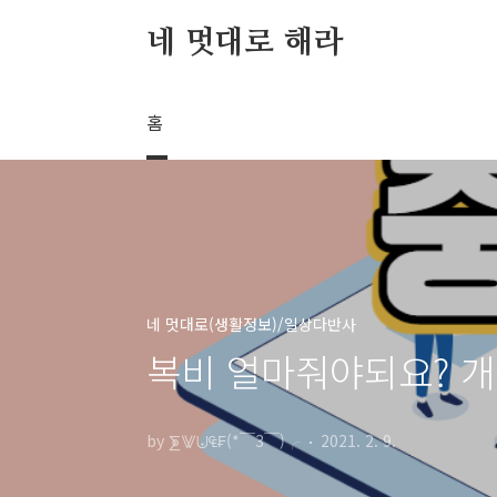
본문 바로가기
네 멋대로 해라
홈
네 멋대로(생활정보)/일상다반사
복비 얼마줘야되요? 
by ⨊⨈⨄₠₣(*￣3￣)╭
2021. 2. 9.