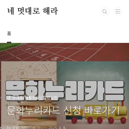
본문 바로가기
네 멋대로 해라
홈
네 멋대로(생활정보)/절약실천
문화누리카드 신청 바로가기
by ⨊⨈⨄₠₣(*￣3￣)╭
2024. 2. 8.