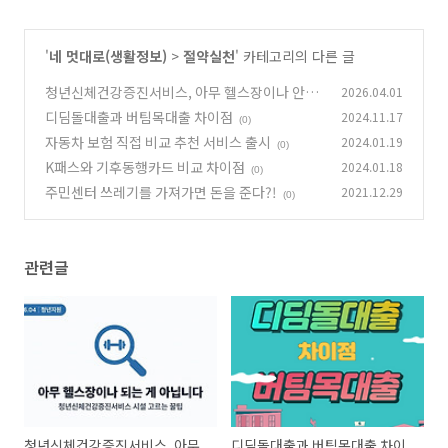
'
네 멋대로(생활정보)
>
절약실천
' 카테고리의 다른 글
청년신체건강증진서비스, 아무 헬스장이나 안되
2026.04.01
요! 시설 고르는 꿀팁
디딤돌대출과 버팀목대출 차이점
2024.11.17
(0)
(0)
자동차 보험 직접 비교 추천 서비스 출시
2024.01.19
(0)
K패스와 기후동행카드 비교 차이점
2024.01.18
(0)
주민센터 쓰레기를 가져가면 돈을 준다?!
2021.12.29
(0)
관련글
청년신체건강증진서비스, 아무
디딤돌대출과 버팀목대출 차이