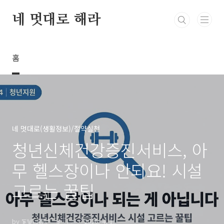
본문 바로가기
네 멋대로 해라
홈
네 멋대로(생활정보)/절약실천
청년신체건강증진서비스, 아
무 헬스장이나 안되요! 시설
고르는 꿀팁
by ⨊⨈⨄₠₣(*￣3￣)╭
2026. 4. 1.