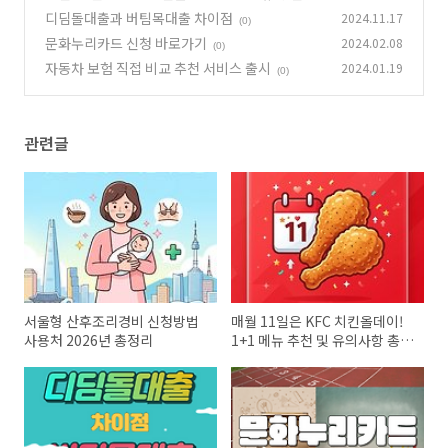
유의사항 총정리
디딤돌대출과 버팀목대출 차이점
2024.11.17
(0)
(0)
문화누리카드 신청 바로가기
2024.02.08
(0)
자동차 보험 직접 비교 추천 서비스 출시
2024.01.19
(0)
관련글
서울형 산후조리경비 신청방법
매월 11일은 KFC 치킨올데이!
사용처 2026년 총정리
1+1 메뉴 추천 및 유의사항 총정
리