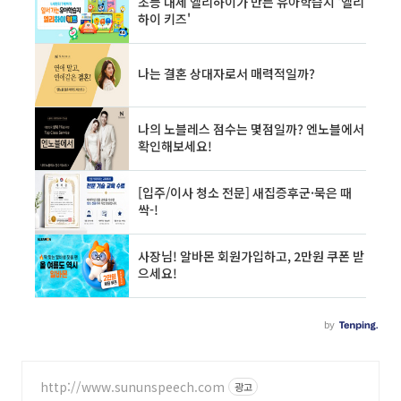
http://www.sununspeech.com
광고