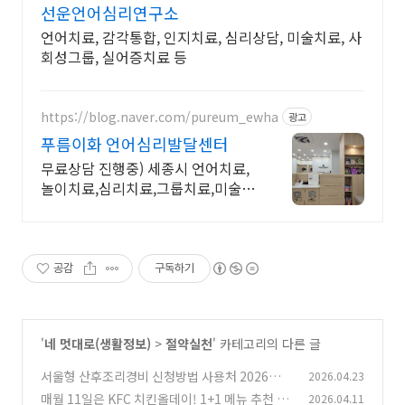
선운언어심리연구소
언어치료, 감각통합, 인지치료, 심리상담, 미술치료, 사
회성그룹, 실어증치료 등
https://blog.naver.com/pureum_ewha
광고
푸름이화 언어심리발달센터
무료상담 진행중) 세종시 언어치료,
놀이치료,심리치료,그룹치료,미술치
료,온누리가맹점
공감
구독하기
'
네 멋대로(생활정보)
>
절약실천
' 카테고리의 다른 글
서울형 산후조리경비 신청방법 사용처 2026년
2026.04.23
총정리
매월 11일은 KFC 치킨올데이! 1+1 메뉴 추천 및
2026.04.11
(0)