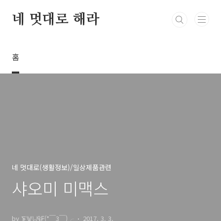
본문 바로가기
네 멋대로 해라
홈
네 멋대로(생활정보)/일상제품관련
샤오미 미맥스
by ⨊⨈⨄₠₣(*￣3￣)╭
2017. 3. 3.