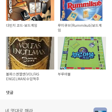
다빈치 코드-보드게임
루미큐브(Rummikub)보드게
임
볼파스엔젤맨(VOLFAS
부루마불
ENGELMAN)수입맥주
댓글
네 멋대로 해라