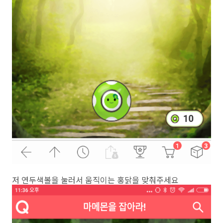
저 연두색볼을 눌러서 움직이는 홍닭을 맞춰주세요