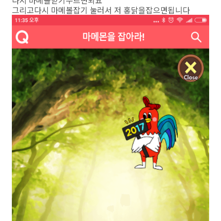
다시 마메볼받기누르면되요
그리고다시 마메볼잡기 눌러서 저 홍닭을잡으면됩니다