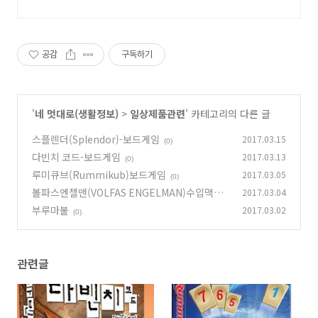
공감
구독하기
'
네 멋대로(생활정보)
>
일상제품관련
' 카테고리의 다른 글
스플렌더(Splendor)-보드게임
2017.03.15
(0)
다빈치 코드-보드게임
2017.03.13
(0)
루미큐브(Rummikub)보드게임
2017.03.05
(0)
볼파스엔젤맨(VOLFAS ENGELMAN)수입맥주
2017.03.04
부루마불
2017.03.02
(0)
(0)
관련글