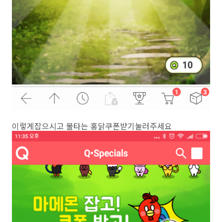
이렇게잡으시고 불타는 홍닭쿠폰받기눌러주세요