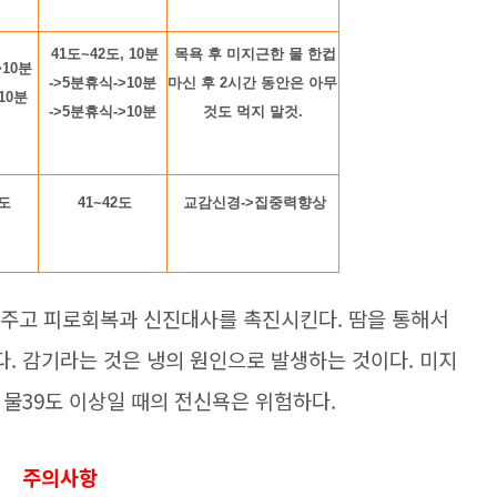
41도~42도, 10분
목욕 후 미지근한 물 한컵
>10분
->5분휴식->10분
마신 후 2시간 동안은 아무
10분
->5분휴식->10분
것도 먹지 말것.
2도
41~42도
교감신경->집중력향상
춰주고 피로회복과 신진대사를 촉진시킨다. 땀을 통해서
. 감기라는 것은 냉의 원인으로 발생하는 것이다. 미지
 물39도 이상일 때의 전신욕은 위험하다.
주의사항