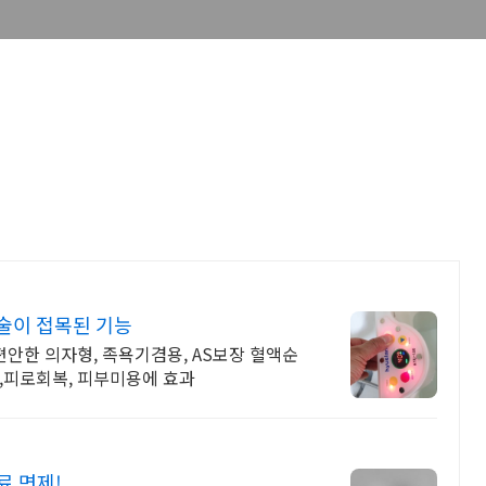
술이 접목된 기능
편안한 의자형, 족욕기겸용, AS보장 혈액순
,피로회복, 피부미용에 효과
료 면제!