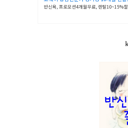
반신욕, 프로모션4개월무료, 렌탈10~15%