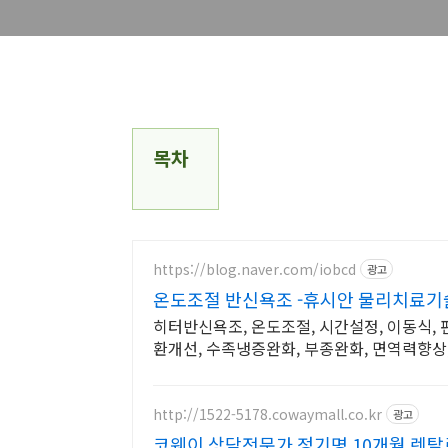
목차
https://blog.naver.com/iobcd
광고
온도조절 반신욕조 -휴시안 물리치료기
히터반신욕조, 온도조절, 시간설정, 이동식, 
환개선, 수족냉증완화, 부종완화, 면역력향상
http://1522-5178.cowaymall.co.kr
광고
코웨이 상담전문가 정기명 10개월 렌탈