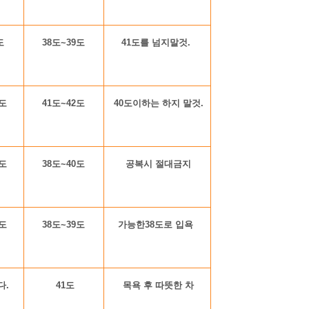
9도
38도~39도
41도를 넘지말것.
2도
41도~42도
40도이하는 하지 말것.
0도
38도~40도
공복시 절대금지
9도
38도~39도
가능한38도로 입욕
다.
41도
목욕 후 따뜻한 차