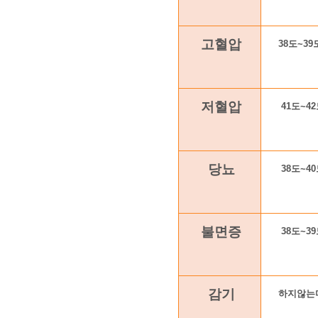
고혈압
38도~3
저혈압
41도~4
당뇨
38도~4
불면증
38도~3
감기
하지않는