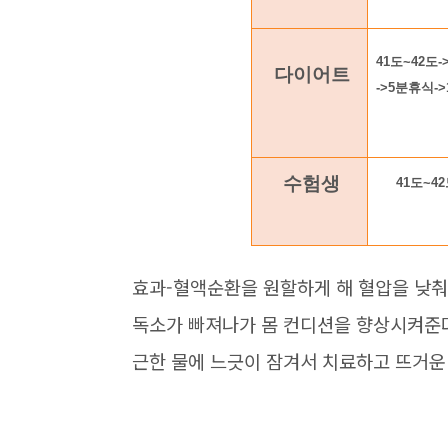
41도~42도-
다이어트
->5분휴식->
수험생
41도~4
효과-혈액순환을 원할하게 해 혈압을 낮
독소가 빠져나가 몸 컨디션을 향상시켜준다
근한 물에 느긋이 잠겨서 치료하고 뜨거운