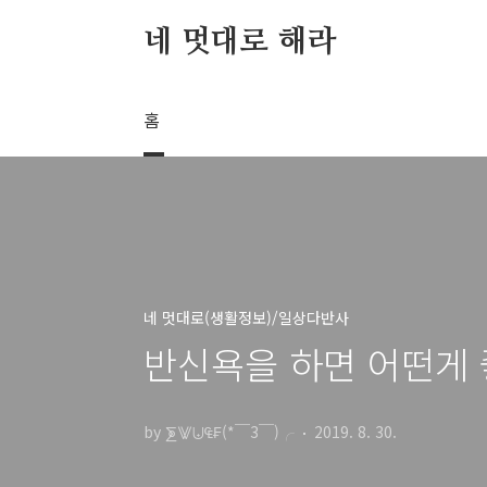
본문 바로가기
네 멋대로 해라
홈
네 멋대로(생활정보)/일상다반사
반신욕을 하면 어떤게
by ⨊⨈⨄₠₣(*￣3￣)╭
2019. 8. 30.