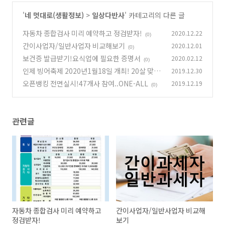
'
네 멋대로(생활정보)
>
일상다반사
' 카테고리의 다른 글
자동차 종합검사 미리 예약하고 정검받자!
2020.12.22
(0)
간이사업자/일반사업자 비교해보기
2020.12.01
(0)
보건증 발급받기!요식업에 필요한 증명서
2020.02.12
(0)
인제 빙어축제 2020년1월18일 개최! 20살 맞은
2019.12.30
성년식!
오픈뱅킹 전면실시!47개사 참여..ONE-ALL
2019.12.19
(0)
(0)
관련글
자동차 종합검사 미리 예약하고
간이사업자/일반사업자 비교해
정검받자!
보기