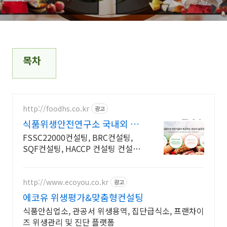
목차
http://foodhs.co.kr
광고
식품위생안전연구소 국내외 식
품안전전문
FSSC22000컨설팅, BRC컨설팅,
SQF컨설팅, HACCP 컨설팅 컨설팅,
위생점검,교육까지 한 번에 진행. 식
품안전 관리 전문가에게 맡기세요
http://www.ecoyou.co.kr
광고
에코유 위생평가&맞춤형컨설팅
식품안심업소, 관공서 위생용역, 집단급식소, 프랜차이
즈 위생관리 및 진단 플랫폼