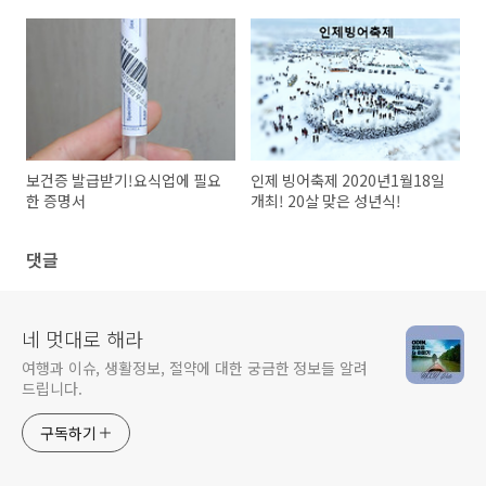
보건증 발급받기!요식업에 필요
인제 빙어축제 2020년1월18일
한 증명서
개최! 20살 맞은 성년식!
댓글
네 멋대로 해라
여행과 이슈, 생활정보, 절약에 대한 궁금한 정보들 알려
드립니다.
구독하기