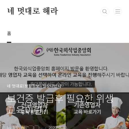
본문 바로가기
네 멋대로 해라
홈
네 멋대로(생활정보)/일상다반사
보건증 발급후 필요한 위생
교육이란?
by ⨊⨈⨄₠₣(*￣3￣)╭
2020. 2. 13.