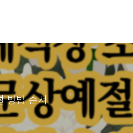
 방법 순서