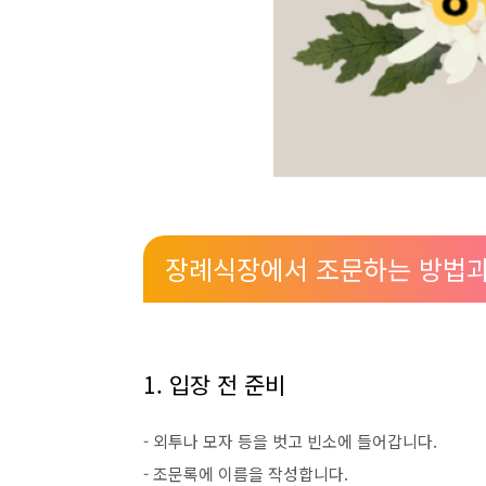
장례식장에서 조문하는 방법과
1. 입장 전 준비
- 외투나 모자 등을 벗고 빈소에 들어갑니다.
- 조문록에 이름을 작성합니다.