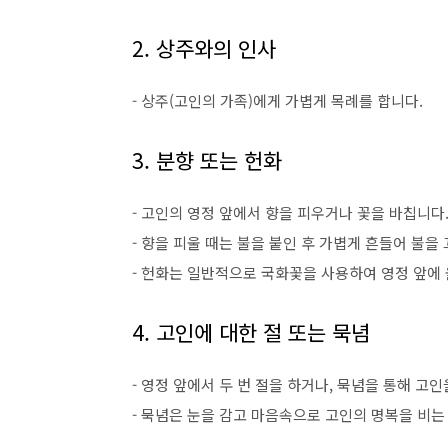
2. 상주와의 인사
- 상주(고인의 가족)에게 가볍게 목례를 합니다.
3. 분향 또는 헌화
- 고인의 영정 앞에서 향을 피우거나 꽃을 바칩니다
- 향을 피울 때는 불을 붙인 후 가볍게 흔들어 불을
- 헌화는 일반적으로 국화꽃을 사용하여 영정 앞에
4. 고인에 대한 절 또는 묵념
- 영정 앞에서 두 번 절을 하거나, 묵념을 통해 고
- 묵념은 눈을 감고 마음속으로 고인의 명복을 비는